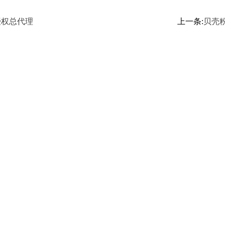
授权总代理
上一条:
贝壳