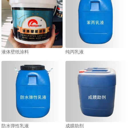
液体壁纸涂料
纯丙乳液
1
2
3
防水弹性乳液
成膜助剂